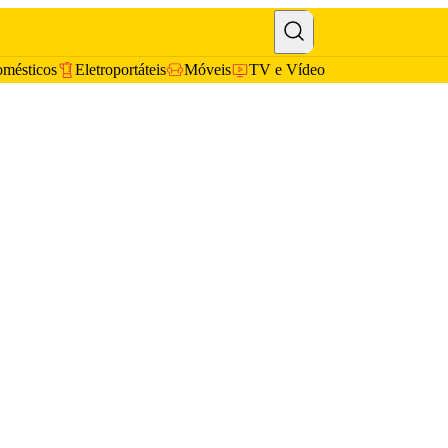
omésticos
Eletroportáteis
Móveis
TV e Vídeo