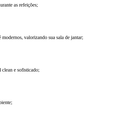
rante as refeições;
é modernos, valorizando sua sala de jantar;
clean e sofisticado;
iente;