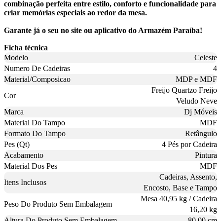
combinação perfeita entre estilo, conforto e funcionalidade para
criar memórias especiais ao redor da mesa.
Garante já o seu no site ou aplicativo do Armazém Paraíba!
Ficha técnica
Modelo
Celeste
Numero De Cadeiras
4
Material/Composicao
MDP e MDF
Freijo Quartzo Freijo
Cor
Veludo Neve
Marca
Dj Móveis
Material Do Tampo
MDF
Formato Do Tampo
Retângulo
Pes (Qt)
4 Pés por Cadeira
Acabamento
Pintura
Material Dos Pes
MDF
Cadeiras, Assento,
Itens Inclusos
Encosto, Base e Tampo
Mesa 40,95 kg / Cadeira
Peso Do Produto Sem Embalagem
16,20 kg
Altura Do Produto Sem Embalagem
80,00 cm