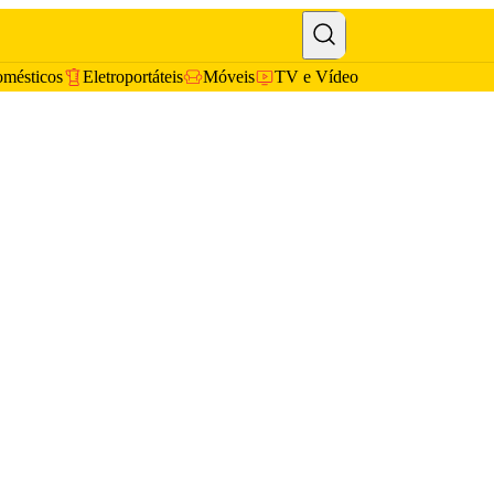
omésticos
Eletroportáteis
Móveis
TV e Vídeo