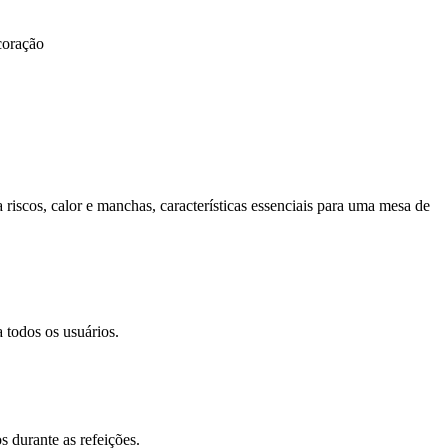
coração
a riscos, calor e manchas, características essenciais para uma mesa de
a todos os usuários.
s durante as refeições.