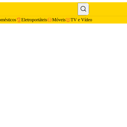
omésticos
Eletroportáteis
Móveis
TV e Vídeo