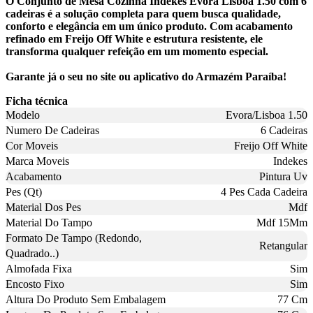
O Conjunto de Mesa Cozinha Indekes Évora Lisboa 1.50 com 6
cadeiras é a solução completa para quem busca qualidade,
conforto e elegância em um único produto. Com acabamento
refinado em Freijo Off White e estrutura resistente, ele
transforma qualquer refeição em um momento especial.
Garante já o seu no site ou aplicativo do Armazém Paraíba!
Ficha técnica
Modelo
Evora/Lisboa 1.50
Numero De Cadeiras
6 Cadeiras
Cor Moveis
Freijo Off White
Marca Moveis
Indekes
Acabamento
Pintura Uv
Pes (Qt)
4 Pes Cada Cadeira
Material Dos Pes
Mdf
Material Do Tampo
Mdf 15Mm
Formato De Tampo (Redondo,
Retangular
Quadrado..)
Almofada Fixa
Sim
Encosto Fixo
Sim
Altura Do Produto Sem Embalagem
77 Cm