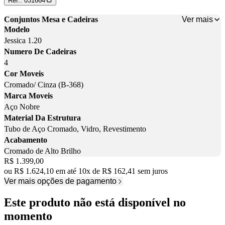
Ref.:
031664
Ver mais
Conjuntos Mesa e Cadeiras
Modelo
Jessica 1.20
Numero De Cadeiras
4
Cor Moveis
Cromado/ Cinza (B-368)
Marca Moveis
Aço Nobre
Material Da Estrutura
Tubo de Aço Cromado, Vidro, Revestimento
Acabamento
Cromado de Alto Brilho
Price:
R$ 1.399,00
ou
R$ 1.624,10
em até
10
x
de
R$ 162,41
sem juros
Ver mais opções de pagamento
Este produto não está disponível no
momento