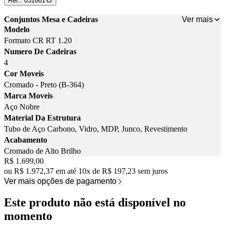
Ref.:
031661
Ver mais
Conjuntos Mesa e Cadeiras
Modelo
Formato CR RT 1.20
Numero De Cadeiras
4
Cor Moveis
Cromado - Preto (B-364)
Marca Moveis
Aço Nobre
Material Da Estrutura
Tubo de Aço Carbono, Vidro, MDP, Junco, Revestimento
Acabamento
Cromado de Alto Brilho
Price:
R$ 1.699,00
ou
R$ 1.972,37
em até
10
x
de
R$ 197,23
sem juros
Ver mais opções de pagamento
Este produto não está disponível no
momento