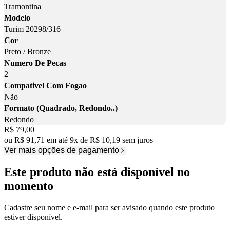
Tramontina
Modelo
Turim 20298/316
Cor
Preto / Bronze
Numero De Pecas
2
Compativel Com Fogao
Não
Formato (Quadrado, Redondo..)
Redondo
Price:
R$ 79,00
ou
R$ 91,71
em até
9
x
de
R$ 10,19
sem juros
Ver mais opções de pagamento
Este produto não está disponível no
momento
Cadastre seu nome e e-mail para ser avisado quando este produto
estiver disponível.