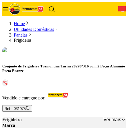
0
Home
Utilidades Domésticas
Panelas
Frigideira
Conjunto de Frigideira Tramontina Turim 20298/316 com 2 Peças Alumínio
Preto Bronze
Vendido e entregue por:
Ref.:
031975
Ver mais
Frigideira
Marca