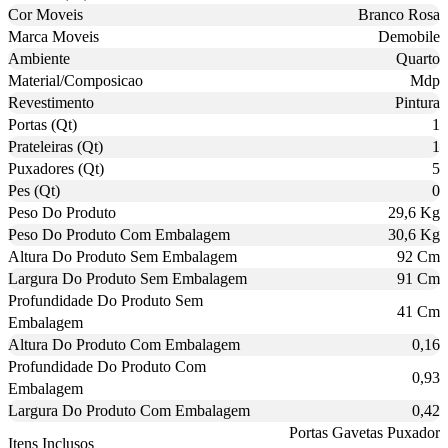
Cor Moveis
Branco Rosa
Marca Moveis
Demobile
Ambiente
Quarto
Material/Composicao
Mdp
Revestimento
Pintura
Portas (Qt)
1
Prateleiras (Qt)
1
Puxadores (Qt)
5
Pes (Qt)
0
Peso Do Produto
29,6 Kg
Peso Do Produto Com Embalagem
30,6 Kg
Altura Do Produto Sem Embalagem
92 Cm
Largura Do Produto Sem Embalagem
91 Cm
Profundidade Do Produto Sem
41 Cm
Embalagem
Altura Do Produto Com Embalagem
0,16
Profundidade Do Produto Com
0,93
Embalagem
Largura Do Produto Com Embalagem
0,42
Portas Gavetas Puxador
Itens Inclusos