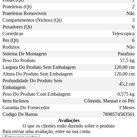
Prateleiras (Qt)
2
Prateleiras Removiveis
Não
Compartimentos (Nichos) (Qt)
3
Puxadores (Qt)
6
Corredicas
Telescopica
Pes (Qt)
6
Rodizios
Não
Sistema De Montagem
Parafuso
Peso Do Produto
57,5 kg
Largura Do Produto Sem Embalagem
120,00 cm
Altura Do Produto Sem Embalagem
120,00 cm
Profundidade Do Produto Sem
45,2 cm
Embalagem
Peso Do Produto Com Embalagem
0,575 kg
Itens Inclusos
Cômoda, Manual e os Pés
Garantia Do Fornecedor
3 Meses
Codigo De Barras
7898574583561
Avaliações
O que os clientes estão dizendo sobre o produto
Para enviar uma avaliação, entre na sua conta.