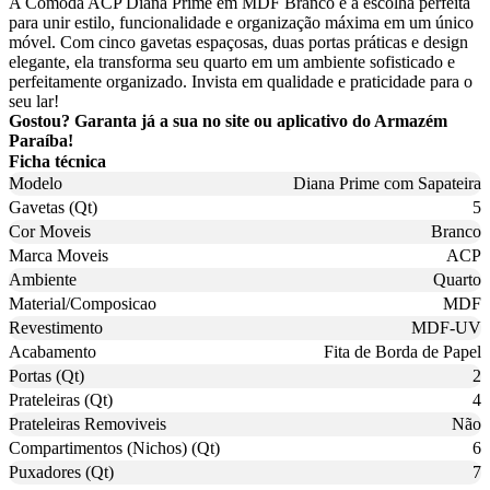
A Cômoda ACP Diana Prime em MDF Branco é a escolha perfeita
para unir estilo, funcionalidade e organização máxima em um único
móvel. Com cinco gavetas espaçosas, duas portas práticas e design
elegante, ela transforma seu quarto em um ambiente sofisticado e
perfeitamente organizado. Invista em qualidade e praticidade para o
seu lar!
Gostou? Garanta já a sua no site ou aplicativo do Armazém
Paraíba!
Ficha técnica
Modelo
Diana Prime com Sapateira
Gavetas (Qt)
5
Cor Moveis
Branco
Marca Moveis
ACP
Ambiente
Quarto
Material/Composicao
MDF
Revestimento
MDF-UV
Acabamento
Fita de Borda de Papel
Portas (Qt)
2
Prateleiras (Qt)
4
Prateleiras Removiveis
Não
Compartimentos (Nichos) (Qt)
6
Puxadores (Qt)
7