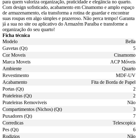
para quem valoriza organização, praticidade e elegância no quarto.
Com design sofisticado, acabamento em Cinamomo e amplo espaço
de armazenamento, ela transforma a rotina de guardar e encontrar
suas roupas em algo simples e prazeroso. Não perca tempo! Garanta
já a sua no site ou aplicativo do Armazém Paraíba e transforme a
organização do seu quarto!
Ficha técnica
Modelo
Bella
Gavetas (Qt)
5
Cor Moveis
Cinamomo
Marca Moveis
ACP Móveis
Ambiente
Quarto
Revestimento
MDF-UV
Acabamento
Fita de Borda de Papel
Portas (Qt)
2
Prateleiras (Qt)
2
Prateleiras Removiveis
Não
Compartimentos (Nichos) (Qt)
3
Puxadores (Qt)
7
Corredicas
Telescopica
Pes (Qt)
6
Rodizios
Não