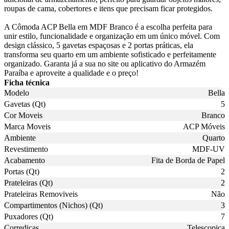
roupas de cama, cobertores e itens que precisam ficar protegidos.
A Cômoda ACP Bella em MDF Branco é a escolha perfeita para
unir estilo, funcionalidade e organização em um único móvel. Com
design clássico, 5 gavetas espaçosas e 2 portas práticas, ela
transforma seu quarto em um ambiente sofisticado e perfeitamente
organizado. Garanta já a sua no site ou aplicativo do Armazém
Paraíba e aproveite a qualidade e o preço!
Ficha técnica
Modelo
Bella
Gavetas (Qt)
5
Cor Moveis
Branco
Marca Moveis
ACP Móveis
Ambiente
Quarto
Revestimento
MDF-UV
Acabamento
Fita de Borda de Papel
Portas (Qt)
2
Prateleiras (Qt)
2
Prateleiras Removiveis
Não
Compartimentos (Nichos) (Qt)
3
Puxadores (Qt)
7
Corredicas
Telescopica