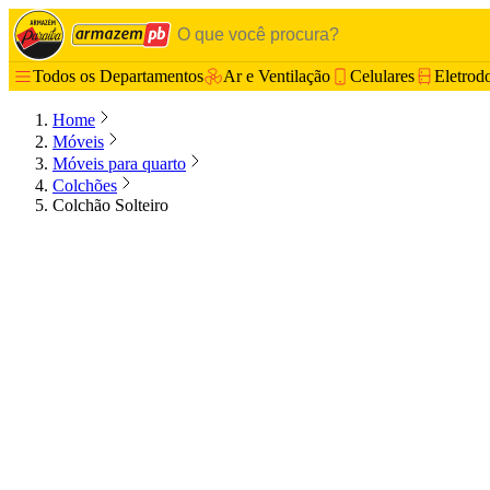
Todos os Departamentos
Ar e Ventilação
Celulares
Eletrod
Home
Móveis
Móveis para quarto
Colchões
Colchão Solteiro