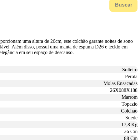
Buscar
porcionam uma altura de 26cm, este colchão garante noites de sono
adável. Além disso, possui uma manta de espuma D26 e tecido em
 elegância em seu espaço de descanso.
Solteiro
Perola
Molas Ensacadas
26X088X188
Marrom
Topazio
Colchao
Suede
17,8 Kg
26 Cm
88 Cm