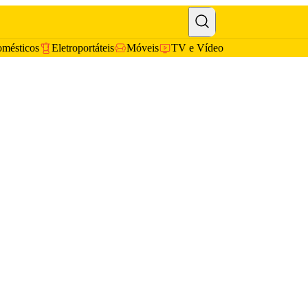
omésticos
Eletroportáteis
Móveis
TV e Vídeo