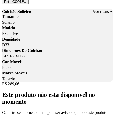
Ref.:
030918
Ver mais
Colchão Solteiro
Tamanho
Solteiro
Modelo
Exclusive
Densidade
D33
Dimensoes Do Colchao
14X188X088
Cor Moveis
Preto
Marca Moveis
Topazio
Price:
R$ 289,06
Este produto não está disponível no
momento
Cadastre seu nome e e-mail para ser avisado quando este produto