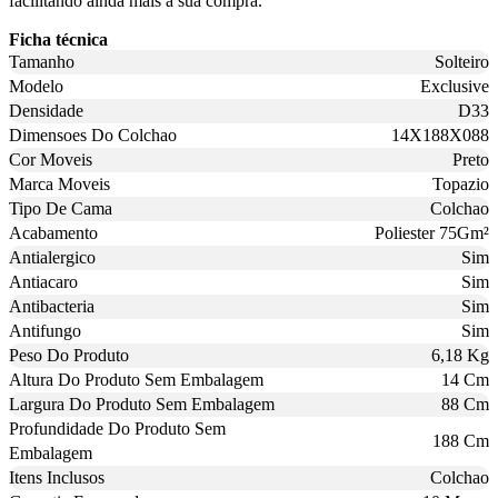
facilitando ainda mais a sua compra.
Ficha técnica
Tamanho
Solteiro
Modelo
Exclusive
Densidade
D33
Dimensoes Do Colchao
14X188X088
Cor Moveis
Preto
Marca Moveis
Topazio
Tipo De Cama
Colchao
Acabamento
Poliester 75Gm²
Antialergico
Sim
Antiacaro
Sim
Antibacteria
Sim
Antifungo
Sim
Peso Do Produto
6,18 Kg
Altura Do Produto Sem Embalagem
14 Cm
Largura Do Produto Sem Embalagem
88 Cm
Profundidade Do Produto Sem
188 Cm
Embalagem
Itens Inclusos
Colchao