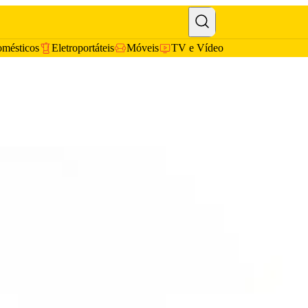
omésticos
Eletroportáteis
Móveis
TV e Vídeo