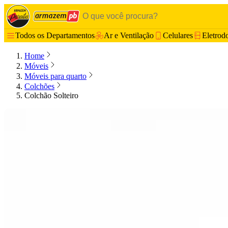
Todos os Departamentos
Ar e Ventilação
Celulares
Eletrod
Home
Móveis
Móveis para quarto
Colchões
Colchão Solteiro