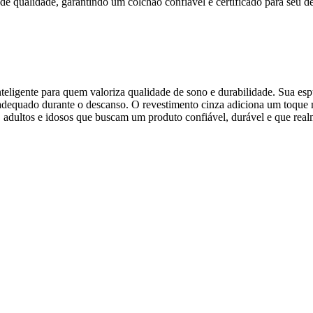
e qualidade, garantindo um colchão confiável e certificado para seu d
ligente para quem valoriza qualidade de sono e durabilidade. Sua espum
e adequado durante o descanso. O revestimento cinza adiciona um toqu
ns, adultos e idosos que buscam um produto confiável, durável e que real