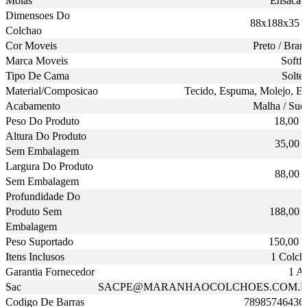
Molas
Ensacad
Dimensoes Do
88x188x35 
Colchao
Cor Moveis
Preto / Bran
Marca Moveis
Softfl
Tipo De Cama
Soltei
Material/Composicao
Tecido, Espuma, Molejo, E
Acabamento
Malha / Sue
Peso Do Produto
18,00 
Altura Do Produto
35,00 
Sem Embalagem
Largura Do Produto
88,00 
Sem Embalagem
Profundidade Do
Produto Sem
188,00 
Embalagem
Peso Suportado
150,00 
Itens Inclusos
1 Colch
Garantia Fornecedor
1 A
Sac
SACPE@MARANHAOCOLCHOES.COM.
Codigo De Barras
78985746436