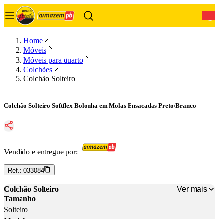
0
Home
Móveis
Móveis para quarto
Colchões
Colchão Solteiro
Colchão Solteiro Softflex Bolonha em Molas Ensacadas Preto/Branco
Vendido e entregue por:
Ref.:
033084
Ver mais
Colchão Solteiro
Tamanho
Solteiro