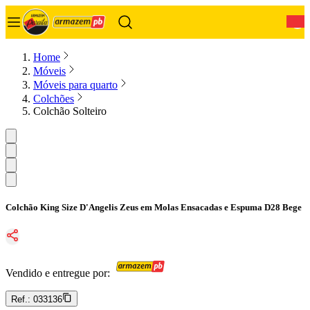
0
Home
Móveis
Móveis para quarto
Colchões
Colchão Solteiro
Colchão King Size D'Angelis Zeus em Molas Ensacadas e Espuma D28 Bege
Vendido e entregue por:
Ref.:
033136