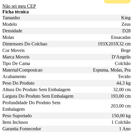
Não sei meu CEP
Ficha técnica
Tamanho
King
Modelo
Zeus
Densidade
D28
Molas
Ensacadas
Dimensoes Do Colchao
193X203X32 cm
Cor Moveis
Bege
Marca Moveis
D'Angelis
Tipo De Cama
Colchão
Material/Composicao
Espuma, Molas, Pra
Acabamento
Tecido
Peso Do Produto
44,3 kg
Altura Do Produto Sem Embalagem
32,00 cm
Largura Do Produto Sem Embalagem
193,00 cm
Profundidade Do Produto Sem
203,00 cm
Embalagem
Peso Suportado
150,00 kg
Itens Inclusos
1 Colchão
Garantia Fornecedor
1 Ano