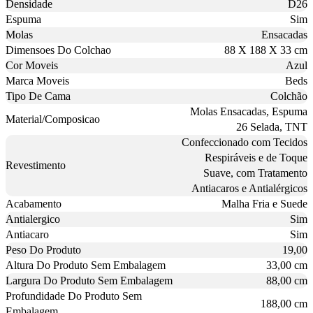
Densidade
D26
Espuma
Sim
Molas
Ensacadas
Dimensoes Do Colchao
88 X 188 X 33 cm
Cor Moveis
Azul
Marca Moveis
Beds
Tipo De Cama
Colchão
Molas Ensacadas, Espuma
Material/Composicao
26 Selada, TNT
Confeccionado com Tecidos
Respiráveis e de Toque
Revestimento
Suave, com Tratamento
Antiacaros e Antialérgicos
Acabamento
Malha Fria e Suede
Antialergico
Sim
Antiacaro
Sim
Peso Do Produto
19,00
Altura Do Produto Sem Embalagem
33,00 cm
Largura Do Produto Sem Embalagem
88,00 cm
Profundidade Do Produto Sem
188,00 cm
Embalagem