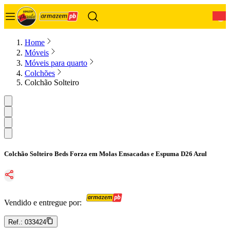
0
Home
Móveis
Móveis para quarto
Colchões
Colchão Solteiro
Colchão Solteiro Beds Forza em Molas Ensacadas e Espuma D26 Azul
Vendido e entregue por:
Ref.:
033424