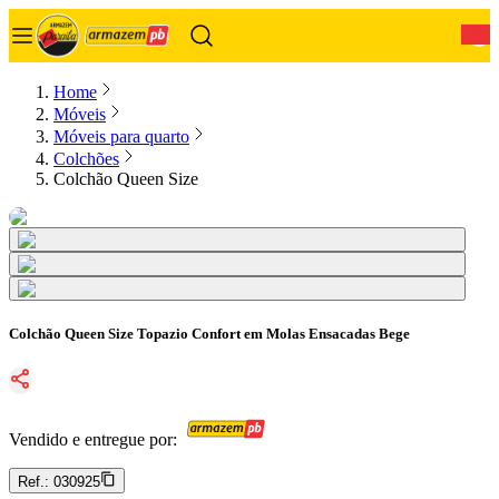
0
Home
Móveis
Móveis para quarto
Colchões
Colchão Queen Size
Colchão Queen Size Topazio Confort em Molas Ensacadas Bege
Vendido e entregue por:
Ref.:
030925