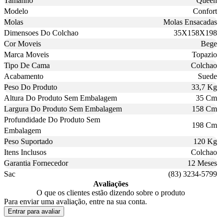
Tamanho
Queen
Modelo
Confort
Molas
Molas Ensacadas
Dimensoes Do Colchao
35X158X198
Cor Moveis
Bege
Marca Moveis
Topazio
Tipo De Cama
Colchao
Acabamento
Suede
Peso Do Produto
33,7 Kg
Altura Do Produto Sem Embalagem
35 Cm
Largura Do Produto Sem Embalagem
158 Cm
Profundidade Do Produto Sem
198 Cm
Embalagem
Peso Suportado
120 Kg
Itens Inclusos
Colchao
Garantia Fornecedor
12 Meses
Sac
(83) 3234-5799
Avaliações
O que os clientes estão dizendo sobre o produto
Para enviar uma avaliação, entre na sua conta.
Entrar para avaliar