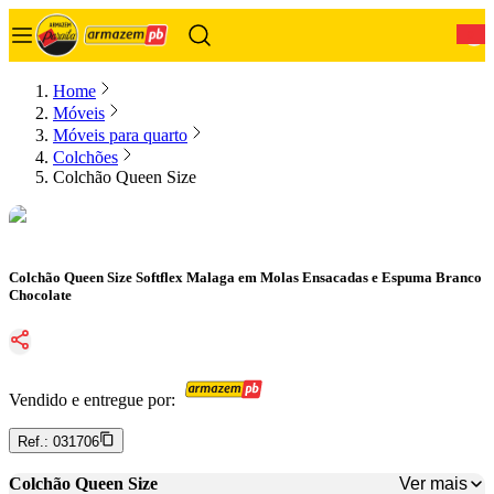
0
Home
Móveis
Móveis para quarto
Colchões
Colchão Queen Size
Colchão Queen Size Softflex Malaga em Molas Ensacadas e Espuma Branco
Chocolate
Vendido e entregue por:
Ref.:
031706
Ver mais
Colchão Queen Size