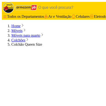
Todos os Departamentos
Ar e Ventilação
Celulares
Eletrod
Home
Móveis
Móveis para quarto
Colchões
Colchão Queen Size