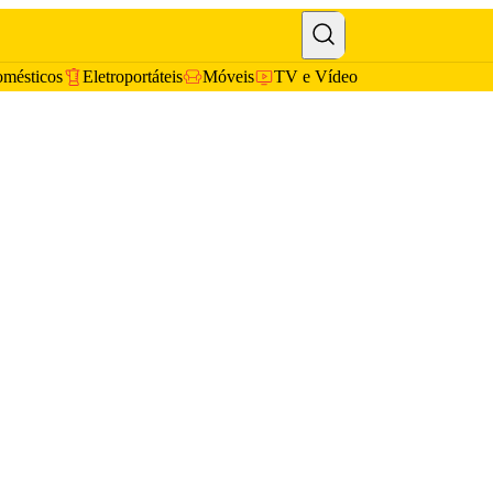
omésticos
Eletroportáteis
Móveis
TV e Vídeo