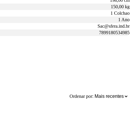
198,00 cm
150,00 kg
1 Colchao
1 Ano
Sac@sfera.ind.br
7899180534985
Ordenar por: