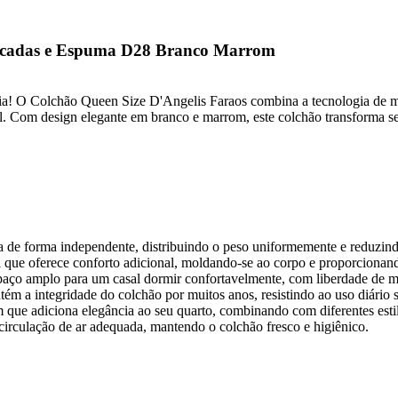
sacadas e Espuma D28 Branco Marrom
ília! O Colchão Queen Size D'Angelis Faraos combina a tecnologia de 
l. Com design elegante em branco e marrom, este colchão transforma s
 de forma independente, distribuindo o peso uniformemente e reduzindo
ue oferece conforto adicional, moldando-se ao corpo e proporcionand
aço amplo para um casal dormir confortavelmente, com liberdade de 
ém a integridade do colchão por muitos anos, resistindo ao uso diário
ue adiciona elegância ao seu quarto, combinando com diferentes esti
irculação de ar adequada, mantendo o colchão fresco e higiênico.