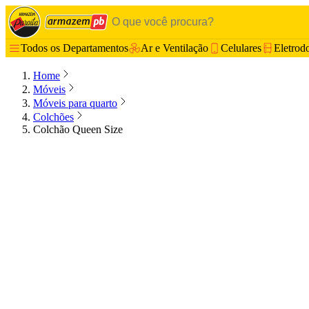
Todos os Departamentos
Ar e Ventilação
Celulares
Eletrod
Home
Móveis
Móveis para quarto
Colchões
Colchão Queen Size