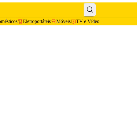
omésticos
Eletroportáteis
Móveis
TV e Vídeo