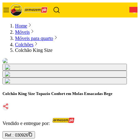
0
Home
Móveis
Móveis para quarto
Colchões
Colchão King Size
Colchão King Size Topazio Confort em Molas Ensacadas Bege
Vendido e entregue por:
Ref.:
030926