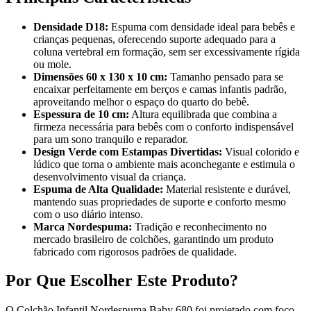
Densidade D18:
Espuma com densidade ideal para bebês e
crianças pequenas, oferecendo suporte adequado para a
coluna vertebral em formação, sem ser excessivamente rígida
ou mole.
Dimensões 60 x 130 x 10 cm:
Tamanho pensado para se
encaixar perfeitamente em berços e camas infantis padrão,
aproveitando melhor o espaço do quarto do bebê.
Espessura de 10 cm:
Altura equilibrada que combina a
firmeza necessária para bebês com o conforto indispensável
para um sono tranquilo e reparador.
Design Verde com Estampas Divertidas:
Visual colorido e
lúdico que torna o ambiente mais aconchegante e estimula o
desenvolvimento visual da criança.
Espuma de Alta Qualidade:
Material resistente e durável,
mantendo suas propriedades de suporte e conforto mesmo
com o uso diário intenso.
Marca Nordespuma:
Tradição e reconhecimento no
mercado brasileiro de colchões, garantindo um produto
fabricado com rigorosos padrões de qualidade.
Por Que Escolher Este Produto?
O Colchão Infantil Nordespuma Baby 680 foi projetado com foco