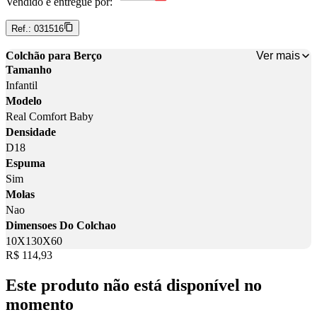
Vendido e entregue por:
Ref.:
031516
Ver mais
Colchão para Berço
Tamanho
Infantil
Modelo
Real Comfort Baby
Densidade
D18
Espuma
Sim
Molas
Nao
Dimensoes Do Colchao
10X130X60
Price:
R$ 114,93
Este produto não está disponível no
momento