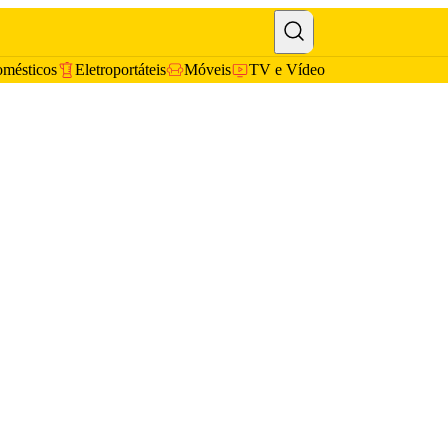
omésticos
Eletroportáteis
Móveis
TV e Vídeo