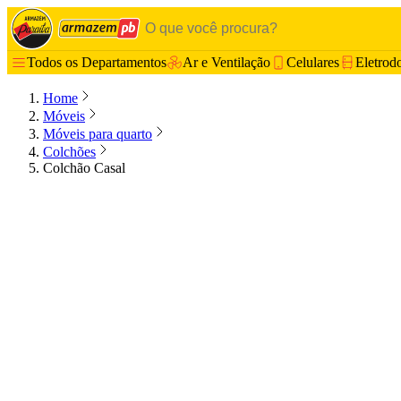
Todos os Departamentos
Ar e Ventilação
Celulares
Eletrod
Home
Móveis
Móveis para quarto
Colchões
Colchão Casal