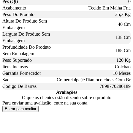
Pes (Qt)
0
Acabamento
Tecido Em Malha Fria
Peso Do Produto
25,3 Kg
Altura Do Produto Sem
40 Cm
Embalagem
Largura Do Produto Sem
138 Cm
Embalagem
Profundidade Do Produto
188 Cm
Sem Embalagem
Peso Suportado
120 Kg
Itens Inclusos
Colchao
Garantia Fornecedor
10 Meses
Sac
Comercialpe@Titaniocolchoes.Com.Br
Codigo De Barras
7898770280189
Avaliações
O que os clientes estão dizendo sobre o produto
Para enviar uma avaliação, entre na sua conta.
Entrar para avaliar