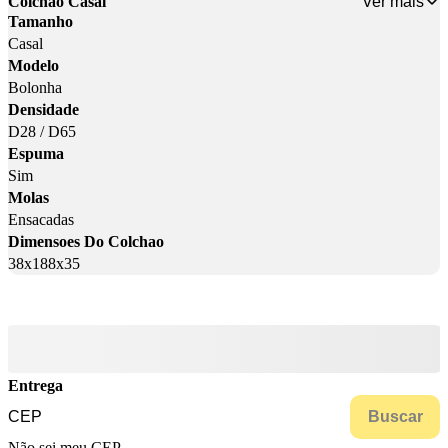
Ver mais
Colchão Casal
Tamanho
Casal
Modelo
Bolonha
Densidade
D28 / D65
Espuma
Sim
Molas
Ensacadas
Dimensoes Do Colchao
38x188x35
Entrega
Buscar
Não sei meu CEP