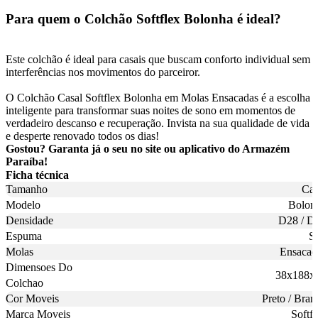
Para quem o Colchão Softflex Bolonha é ideal?
Este colchão é ideal para casais que buscam conforto individual sem
interferências nos movimentos do parceiror.
O Colchão Casal Softflex Bolonha em Molas Ensacadas é a escolha
inteligente para transformar suas noites de sono em momentos de
verdadeiro descanso e recuperação. Invista na sua qualidade de vida
e desperte renovado todos os dias!
Gostou? Garanta já o seu no site ou aplicativo do Armazém
Paraíba!
Ficha técnica
Tamanho
Cas
Modelo
Bolon
Densidade
D28 / D
Espuma
S
Molas
Ensacad
Dimensoes Do
38x188x
Colchao
Cor Moveis
Preto / Bran
Marca Moveis
Softfl