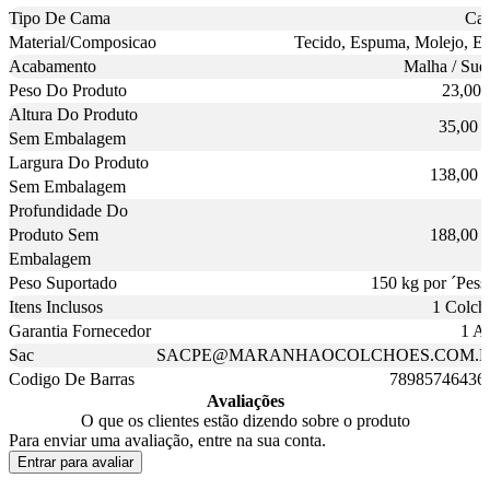
Tipo De Cama
Cas
Material/Composicao
Tecido, Espuma, Molejo, E
Acabamento
Malha / Sue
Peso Do Produto
23,00 
Altura Do Produto
35,00 
Sem Embalagem
Largura Do Produto
138,00 
Sem Embalagem
Profundidade Do
Produto Sem
188,00 
Embalagem
Peso Suportado
150 kg por ´Pess
Itens Inclusos
1 Colch
Garantia Fornecedor
1 A
Sac
SACPE@MARANHAOCOLCHOES.COM.
Codigo De Barras
78985746436
Avaliações
O que os clientes estão dizendo sobre o produto
Para enviar uma avaliação, entre na sua conta.
Entrar para avaliar