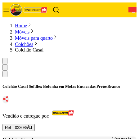
0
Home
Móveis
Móveis para quarto
Colchões
Colchão Casal
Colchão Casal Softflex Bolonha em Molas Ensacadas Preto/Branco
Vendido e entregue por:
Ref.:
033085