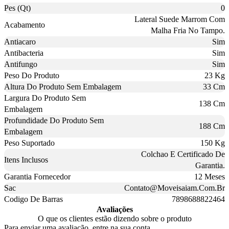
Pes (Qt)
0
Lateral Suede Marrom Com
Acabamento
Malha Fria No Tampo.
Antiacaro
Sim
Antibacteria
Sim
Antifungo
Sim
Peso Do Produto
23 Kg
Altura Do Produto Sem Embalagem
33 Cm
Largura Do Produto Sem
138 Cm
Embalagem
Profundidade Do Produto Sem
188 Cm
Embalagem
Peso Suportado
150 Kg
Colchao E Certificado De
Itens Inclusos
Garantia.
Garantia Fornecedor
12 Meses
Sac
Contato@Moveisaiam.Com.Br
Codigo De Barras
7898688822464
Avaliações
O que os clientes estão dizendo sobre o produto
Para enviar uma avaliação, entre na sua conta.