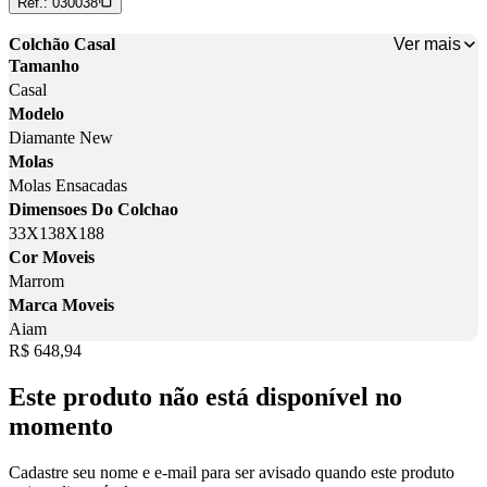
Ref.:
030038
Ver mais
Colchão Casal
Tamanho
Casal
Modelo
Diamante New
Molas
Molas Ensacadas
Dimensoes Do Colchao
33X138X188
Cor Moveis
Marrom
Marca Moveis
Aiam
Price:
R$ 648,94
Este produto não está disponível no
momento
Cadastre seu nome e e-mail para ser avisado quando este produto