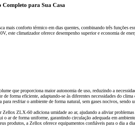
co Completo para Sua Casa
ca mais conforto térmico em dias quentes, combinando três funções ess
20V, este climatizador oferece desempenho superior e economia de energ
lume que proporciona maior autonomia de uso, reduzindo a necessidade
te de forma eficiente, adaptando-se às diferentes necessidades do cli
a para resfriar o ambiente de forma natural, sem gases nocivos, sendo
or Zellox ZLX-60 adiciona umidade ao ar, ajudando a aliviar problemas 
ibui o ar de forma uniforme, garantindo circulação adequada em ambient
us produtos, a Zellox oferece equipamentos confiáveis para o dia a dia