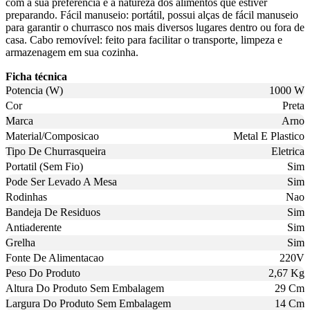
com a sua preferência e a natureza dos alimentos que estiver
preparando. Fácil manuseio: portátil, possui alças de fácil manuseio
para garantir o churrasco nos mais diversos lugares dentro ou fora de
casa. Cabo removível: feito para facilitar o transporte, limpeza e
armazenagem em sua cozinha.
Ficha técnica
Potencia (W)
1000 W
Cor
Preta
Marca
Arno
Material/Composicao
Metal E Plastico
Tipo De Churrasqueira
Eletrica
Portatil (Sem Fio)
Sim
Pode Ser Levado A Mesa
Sim
Rodinhas
Nao
Bandeja De Residuos
Sim
Antiaderente
Sim
Grelha
Sim
Fonte De Alimentacao
220V
Peso Do Produto
2,67 Kg
Altura Do Produto Sem Embalagem
29 Cm
Largura Do Produto Sem Embalagem
14 Cm