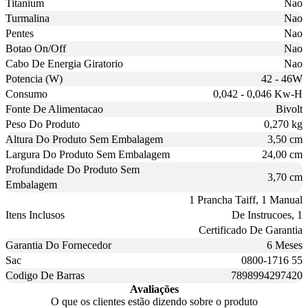
Titanium
Nao
Turmalina
Nao
Pentes
Nao
Botao On/Off
Nao
Cabo De Energia Giratorio
Nao
Potencia (W)
42 - 46W
Consumo
0,042 - 0,046 Kw-H
Fonte De Alimentacao
Bivolt
Peso Do Produto
0,270 kg
Altura Do Produto Sem Embalagem
3,50 cm
Largura Do Produto Sem Embalagem
24,00 cm
Profundidade Do Produto Sem
3,70 cm
Embalagem
1 Prancha Taiff, 1 Manual
Itens Inclusos
De Instrucoes, 1
Certificado De Garantia
Garantia Do Fornecedor
6 Meses
Sac
0800-1716 55
Codigo De Barras
7898994297420
Avaliações
O que os clientes estão dizendo sobre o produto