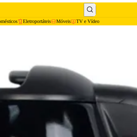
omésticos
Eletroportáteis
Móveis
TV e Vídeo