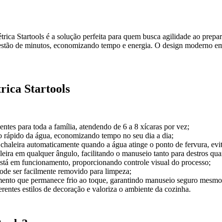
létrica Startools é a solução perfeita para quem busca agilidade ao prepa
uestão de minutos, economizando tempo e energia. O design moderno em
rica Startools
ntes para toda a família, atendendo de 6 a 8 xícaras por vez;
 rápido da água, economizando tempo no seu dia a dia;
chaleira automaticamente quando a água atinge o ponto de fervura, evit
leira em qualquer ângulo, facilitando o manuseio tanto para destros qua
stá em funcionamento, proporcionando controle visual do processo;
ode ser facilmente removido para limpeza;
ento que permanece frio ao toque, garantindo manuseio seguro mesmo 
entes estilos de decoração e valoriza o ambiente da cozinha.