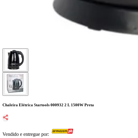
Chaleira Elétrica Startools 000932 2 L 1500W Preta
Vendido e entregue por: