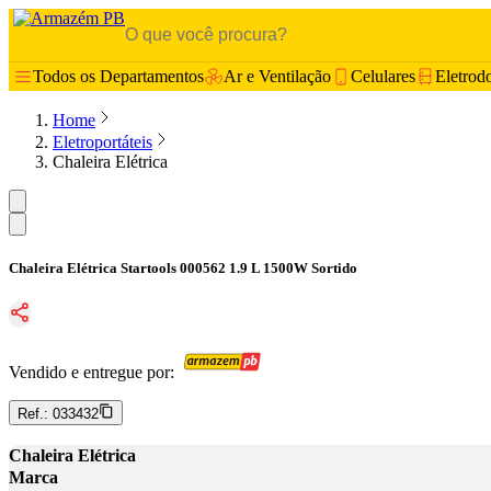
Todos os Departamentos
Ar e Ventilação
Celulares
Eletrod
Home
Eletroportáteis
Chaleira Elétrica
Chaleira Elétrica Startools 000562 1.9 L 1500W Sortido
Vendido e entregue por:
Ref.:
033432
Chaleira Elétrica
Marca