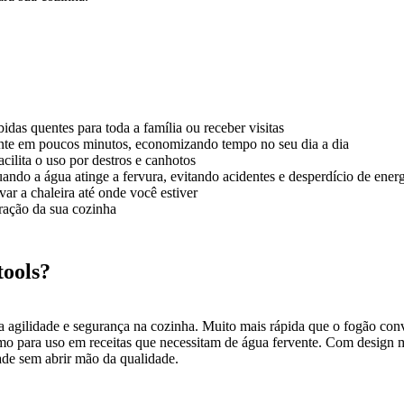
bidas quentes para toda a família ou receber visitas
nte em poucos minutos, economizando tempo no seu dia a dia
acilita o uso por destros e canhotos
ndo a água atinge a fervura, evitando acidentes e desperdício de ener
var a chaleira até onde você estiver
ração da sua cozinha
tools?
iza agilidade e segurança na cozinha. Muito mais rápida que o fogão con
esmo para uso em receitas que necessitam de água fervente. Com design 
ade sem abrir mão da qualidade.