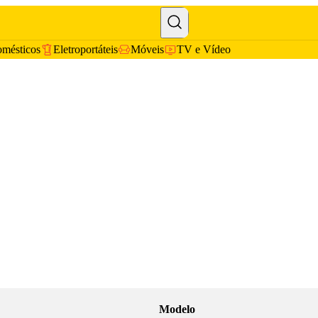
omésticos
Eletroportáteis
Móveis
TV e Vídeo
Modelo