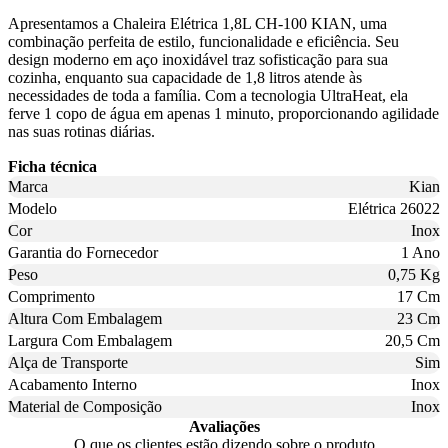
Apresentamos a Chaleira Elétrica 1,8L CH-100 KIAN, uma
combinação perfeita de estilo, funcionalidade e eficiência. Seu
design moderno em aço inoxidável traz sofisticação para sua
cozinha, enquanto sua capacidade de 1,8 litros atende às
necessidades de toda a família. Com a tecnologia UltraHeat, ela
ferve 1 copo de água em apenas 1 minuto, proporcionando agilidade
nas suas rotinas diárias.
Ficha técnica
Marca
Kian
Modelo
Elétrica 26022
Cor
Inox
Garantia do Fornecedor
1 Ano
Peso
0,75 Kg
Comprimento
17 Cm
Altura Com Embalagem
23 Cm
Largura Com Embalagem
20,5 Cm
Alça de Transporte
Sim
Acabamento Interno
Inox
Material de Composição
Inox
Avaliações
O que os clientes estão dizendo sobre o produto