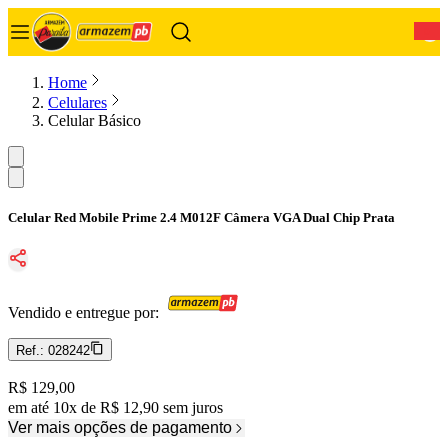
0
Home
Celulares
Celular Básico
Celular Red Mobile Prime 2.4 M012F Câmera VGA Dual Chip Prata
Vendido e entregue por:
Ref.:
028242
Price:
R$ 129,00
em até
10
x
de
R$ 12,90
sem juros
Ver mais opções de pagamento