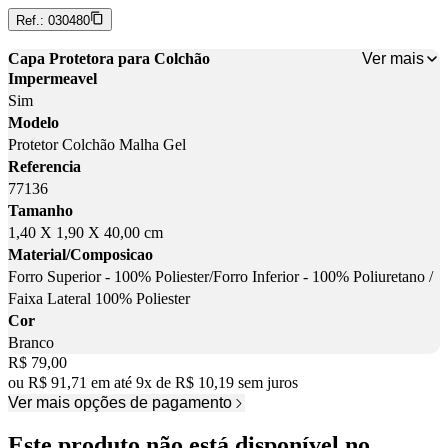
Ref.:
030480
Ver mais
Capa Protetora para Colchão
Impermeavel
Sim
Modelo
Protetor Colchão Malha Gel
Referencia
77136
Tamanho
1,40 X 1,90 X 40,00 cm
Material/Composicao
Forro Superior - 100% Poliester/Forro Inferior - 100% Poliuretano /
Faixa Lateral 100% Poliester
Cor
Branco
Price:
R$ 79,00
ou
R$ 91,71
em até
9
x
de
R$ 10,19
sem juros
Ver mais opções de pagamento
Este produto não está disponível no