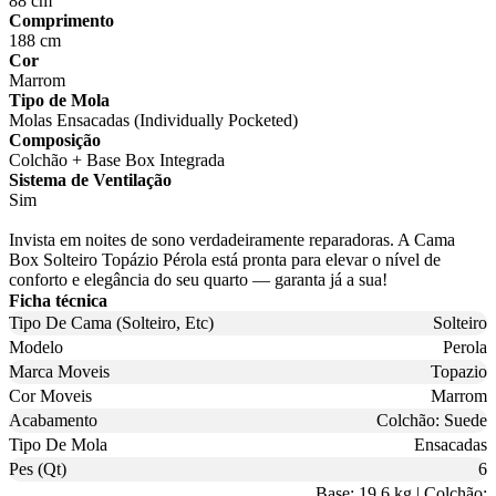
88 cm
Comprimento
188 cm
Cor
Marrom
Tipo de Mola
Molas Ensacadas (Individually Pocketed)
Composição
Colchão + Base Box Integrada
Sistema de Ventilação
Sim
Invista em noites de sono verdadeiramente reparadoras. A Cama
Box Solteiro Topázio Pérola está pronta para elevar o nível de
conforto e elegância do seu quarto — garanta já a sua!
Ficha técnica
Tipo De Cama (Solteiro, Etc)
Solteiro
Modelo
Perola
Marca Moveis
Topazio
Cor Moveis
Marrom
Acabamento
Colchão: Suede
Tipo De Mola
Ensacadas
Pes (Qt)
6
Base: 19.6 kg | Colchão: