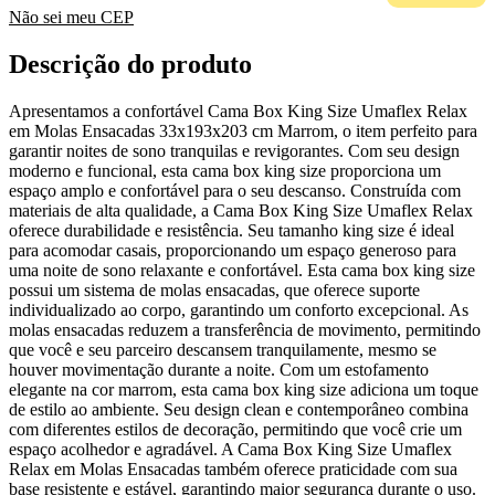
Não sei meu CEP
Descrição do produto
Apresentamos a confortável Cama Box King Size Umaflex Relax
em Molas Ensacadas 33x193x203 cm Marrom, o item perfeito para
garantir noites de sono tranquilas e revigorantes. Com seu design
moderno e funcional, esta cama box king size proporciona um
espaço amplo e confortável para o seu descanso. Construída com
materiais de alta qualidade, a Cama Box King Size Umaflex Relax
oferece durabilidade e resistência. Seu tamanho king size é ideal
para acomodar casais, proporcionando um espaço generoso para
uma noite de sono relaxante e confortável. Esta cama box king size
possui um sistema de molas ensacadas, que oferece suporte
individualizado ao corpo, garantindo um conforto excepcional. As
molas ensacadas reduzem a transferência de movimento, permitindo
que você e seu parceiro descansem tranquilamente, mesmo se
houver movimentação durante a noite. Com um estofamento
elegante na cor marrom, esta cama box king size adiciona um toque
de estilo ao ambiente. Seu design clean e contemporâneo combina
com diferentes estilos de decoração, permitindo que você crie um
espaço acolhedor e agradável. A Cama Box King Size Umaflex
Relax em Molas Ensacadas também oferece praticidade com sua
base resistente e estável, garantindo maior segurança durante o uso.