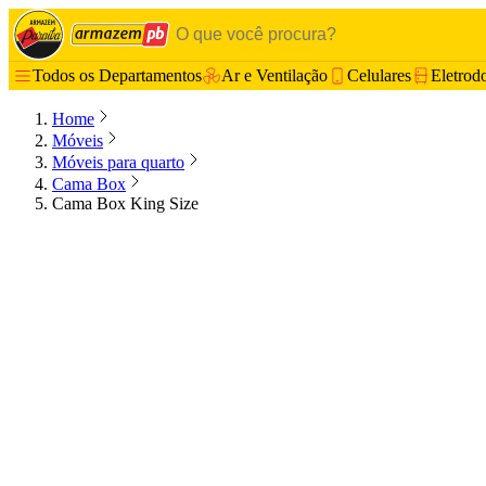
Todos os Departamentos
Ar e Ventilação
Celulares
Eletrod
Home
Móveis
Móveis para quarto
Cama Box
Cama Box King Size