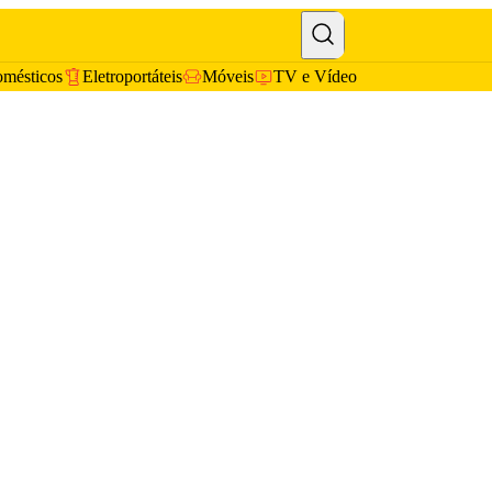
omésticos
Eletroportáteis
Móveis
TV e Vídeo