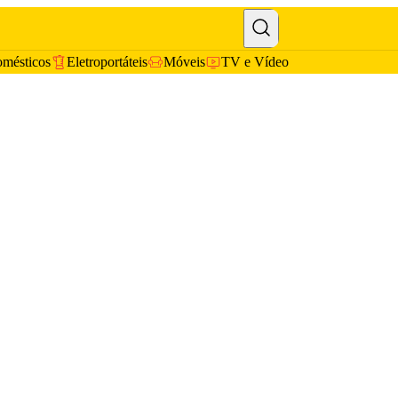
omésticos
Eletroportáteis
Móveis
TV e Vídeo