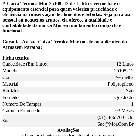
A Caixa Térmica Mor 25108212 de 12 litros vermelha é o
equipamento essencial para quem valoriza praticidade e
eficiência na conservação de alimentos e bebidas. Seja para uso
pessoal ou pequenos grupos, ela oferece a qualidade e
confiabilidade da marca Mor em um tamanho compacto e
funcional.
Garanta já a sua Caixa Térmica Mor no site ou aplicativo do
Armazém Paraíba!
Ficha técnica
Capacidade (Em Litros)
12 Litros
Modelo
25108212
Cor
Vermelha
Material
Polipropileno
Rodizios
Nao
Formato
Quadrado
Numero De Tampas
1
Garantia Fornecedor
03 Meses
(51)2406-7601 Ou
Sac
Sac@Mor.Com.Br
Avaliações
O que os clientes estão dizendo sobre o produto