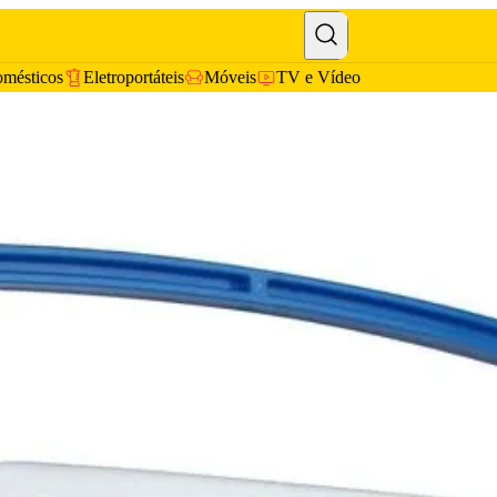
omésticos
Eletroportáteis
Móveis
TV e Vídeo