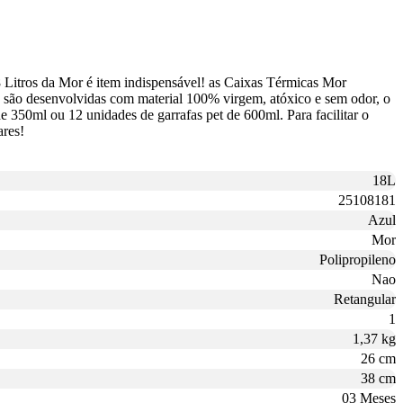
 Litros da Mor é item indispensável! as Caixas Térmicas Mor
o, são desenvolvidas com material 100% virgem, atóxico e sem odor, o
 350ml ou 12 unidades de garrafas pet de 600ml. Para facilitar o
ares!
18L
25108181
Azul
Mor
Polipropileno
Nao
Retangular
1
1,37 kg
26 cm
38 cm
03 Meses