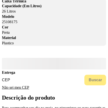
Caixa Térmica
Capacidade (Em Litros)
26 Litros
Modelo
25108175
Cor
Preta
Material
Plastico
Entrega
Buscar
Não sei meu CEP
Descrição do produto
Para acompanhar seu dia na praia, no piquenique ou para garantir as