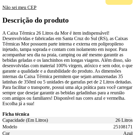
Não sei meu CEP
Descrição do produto
A Caixa Térmica 26 Litros da Mor é item indispensável!
Desenvolvidas e fabricadas em Santa Cruz do Sul (RS), as Caixas
Térmicas Mor possuem parte interna e externa em polipropileno
injetado, tampa soprada e contam com isolamento em isopor. Para
acompanhar seu dia na praia, camping ou até mesmo garantir as
bebidas geladas e os lanchinhos em longas viagens. Além disso, são
desenvolvidas com material 100% virgem, atóxico e sem odor, o que
garante a qualidade e a durabilidade do produto. As dimensões
internas da Caixa Térmica permitem que sejam armazenadas 35
latinhas de 350ml ou 5 unidades de garrafas pet de 2 Litros deitadas.
Para facilitar o transporte, possui uma alça prática para você carregar
sempre que desejar garantir as bebidas geladinhas para a reunião
com amigos ou familiares! Disponível nas cores azul e vermelha.
Escolha já a sua!
Ficha técnica
Capacidade (Em Litros)
26 Litros
Modelo
25108171
Cor
Azul