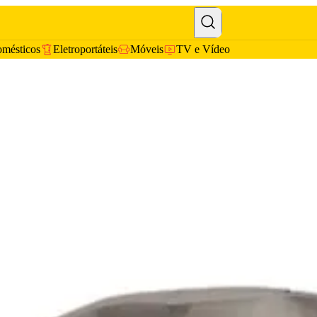
omésticos
Eletroportáteis
Móveis
TV e Vídeo