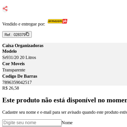
Vendido e entregue por:
Ref.:
028379
Caixa Organizadoras
Modelo
Sr931/20 20 Litros
Cor Moveis
Transparente
Codigo De Barras
7896359042517
Price:
R$ 26,58
Este produto não está disponível no mome
Cadastre seu nome e e-mail para ser avisado quando este produto estiv
Nome