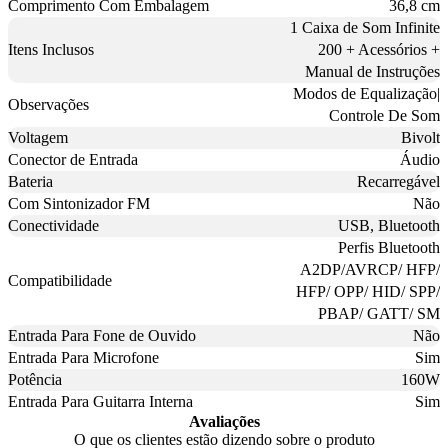
Comprimento Com Embalagem
36,8 cm
1 Caixa de Som Infinite
Itens Inclusos
200 + Acessórios +
Manual de Instruções
Modos de Equalização|
Observações
Controle De Som
Voltagem
Bivolt
Conector de Entrada
Áudio
Bateria
Recarregável
Com Sintonizador FM
Não
Conectividade
USB, Bluetooth
Perfis Bluetooth
A2DP/AVRCP/ HFP/
Compatibilidade
HFP/ OPP/ HID/ SPP/
PBAP/ GATT/ SM
Entrada Para Fone de Ouvido
Não
Entrada Para Microfone
Sim
Potência
160W
Entrada Para Guitarra Interna
Sim
Avaliações
O que os clientes estão dizendo sobre o produto