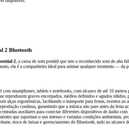
er disponível.
l 2 Bluetooth
ential 2
, a caixa de som portátil que une o reconhecido som de alta fi
busto, ela é a companheira ideal para animar qualquer momento — da prai
l com smartphones, tablets e notebooks, com alcance de até 10 metros 
e reproduzem graves encorpados, médios definidos e agudos nítidos, 
 alças ergonômicas, facilitando o transporte para festas, eventos ao ar
produção contínua, garantindo que a música não pare antes da festa ac
ntradas auxiliares para conectar diferentes dispositivos de áudio com 
stentes que suportam o uso intenso e variadas condições ambientais, pr
olume, troca de faixas e gerenciamento do Bluetooth, tudo ao alcance d