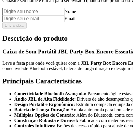
Cadastre seu nome e e-mail para ser avisado quando este produto estiv
Nome
Email
Enviando...
Descrição do produto
Caixa de Som Portátil JBL Party Box Encore Essentia
Leve a festa para onde você quiser com a
JBL Party Box Encore Ess
conectividade Bluetooth estável, bateria de longa duração e design ro
Principais Características
Conectividade Bluetooth Avançada:
Pareamento ágil e estáve
Áudio JBL de Alta Fidelidade:
Drivers de alto desempenho qu
Design Portátil e Ergonômico:
Estrutura compacta equipada com
Bateria de Longa Duração:
Ampla autonomia para horas de re
Múltiplas Opções de Conexão:
Além do Bluetooth, conta com e
Construção Robusta e Durável:
Fabricada com materiais resi
Controles Intuitivos:
Botões de acesso rápido para ajuste de v