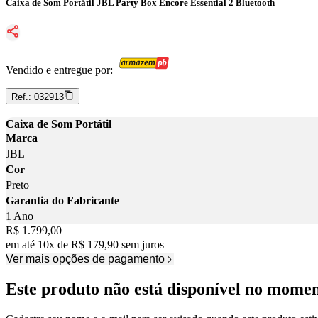
Caixa de Som Portátil JBL Party Box Encore Essential 2 Bluetooth
Vendido e entregue por:
Ref.:
032913
Caixa de Som Portátil
Marca
JBL
Cor
Preto
Garantia do Fabricante
1 Ano
Price:
R$ 1.799,00
em até
10
x
de
R$ 179,90
sem juros
Ver mais opções de pagamento
Este produto não está disponível no mome