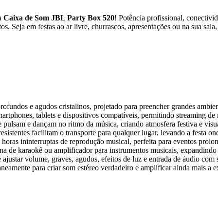
 a
Caixa de Som JBL Party Box 520
! Potência profissional, conectiv
ntos. Seja em festas ao ar livre, churrascos, apresentações ou na sua s
fundos e agudos cristalinos, projetado para preencher grandes ambient
rtphones, tablets e dispositivos compatíveis, permitindo streaming de
pulsam e dançam no ritmo da música, criando atmosfera festiva e visua
sistentes facilitam o transporte para qualquer lugar, levando a festa on
horas ininterruptas de reprodução musical, perfeita para eventos prol
a de karaokê ou amplificador para instrumentos musicais, expandindo a
e ajustar volume, graves, agudos, efeitos de luz e entrada de áudio com 
eamente para criar som estéreo verdadeiro e amplificar ainda mais a e