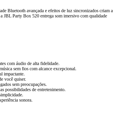
idade Bluetooth avançada e efeitos de luz sincronizados criam a
ala, a JBL Party Box 520 entrega som imersivo com qualidade
es com áudio de alta fidelidade.
 música sem fios com alcance excepcional.
l impactante.
de você quiser.
ongados sem preocupações.
s possibilidades de entretenimento.
simplicidade.
xperiência sonora.