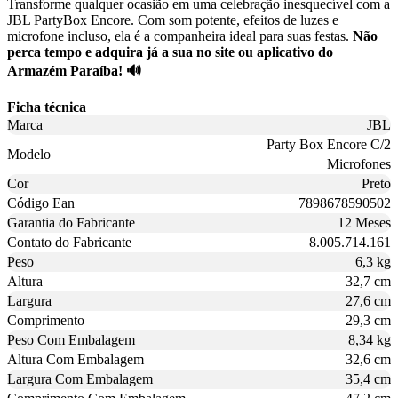
Transforme qualquer ocasião em uma celebração inesquecível com a
JBL PartyBox Encore. Com som potente, efeitos de luzes e
microfone incluso, ela é a companheira ideal para suas festas.
Não
perca tempo e adquira já a sua no site ou aplicativo do
Armazém Paraíba! 🔊
Ficha técnica
Marca
JBL
Party Box Encore C/2
Modelo
Microfones
Cor
Preto
Código Ean
7898678590502
Garantia do Fabricante
12 Meses
Contato do Fabricante
8.005.714.161
Peso
6,3 kg
Altura
32,7 cm
Largura
27,6 cm
Comprimento
29,3 cm
Peso Com Embalagem
8,34 kg
Altura Com Embalagem
32,6 cm
Largura Com Embalagem
35,4 cm