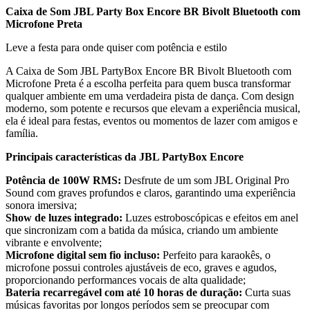
Caixa de Som JBL Party Box Encore BR Bivolt Bluetooth com
Microfone Preta
Leve a festa para onde quiser com potência e estilo
A Caixa de Som JBL PartyBox Encore BR Bivolt Bluetooth com
Microfone Preta é a escolha perfeita para quem busca transformar
qualquer ambiente em uma verdadeira pista de dança. Com design
moderno, som potente e recursos que elevam a experiência musical,
ela é ideal para festas, eventos ou momentos de lazer com amigos e
família.
Principais características da JBL PartyBox Encore
Potência de 100W RMS:
Desfrute de um som JBL Original Pro
Sound com graves profundos e claros, garantindo uma experiência
sonora imersiva;
Show de luzes integrado:
Luzes estroboscópicas e efeitos em anel
que sincronizam com a batida da música, criando um ambiente
vibrante e envolvente;
Microfone digital sem fio incluso:
Perfeito para karaokês, o
microfone possui controles ajustáveis de eco, graves e agudos,
proporcionando performances vocais de alta qualidade;
Bateria recarregável com até 10 horas de duração:
Curta suas
músicas favoritas por longos períodos sem se preocupar com